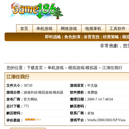
首页
单机游戏
网络游戏
电视掌机
工具软件
即时战略
|
角色扮演
|
体育竞技
|
经营策略
|
模
您的位置：
下载首页
>
单机游戏
>
模拟游戏/模拟器
> 江湖任我行
江湖任我行
文件大小：
30720
游戏语言：
中文版
游戏分类：
游戏外挂/模拟游戏/模拟器
软件授权：
免费版
发布厂商：
官方网站
整理日期：
2009-7-14 7:48:04
总计下载：
775
解压密码：
解压密码：
联系厂商：
未知
游戏平台：
Win9x/2000/2003/XP/Vista
评价星级：