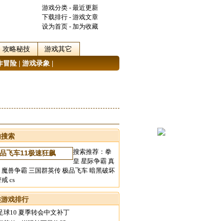
游戏分类
-
最近更新
下载排行
-
游戏文章
设为首页
-
加为收藏
攻略秘技
游戏其它
作冒险
|
游戏录象
|
内搜索
搜索推荐：
拳
皇
星际争霸
真
魔兽争霸
三国群英传
极品飞车
暗黑破坏
警戒
cs
类游戏排行
足球10 夏季转会中文补丁