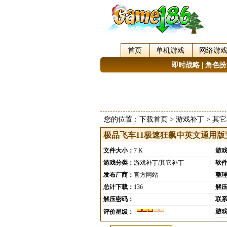
首页
单机游戏
网络游
即时战略
|
角色扮
您的位置：
下载首页
>
游戏补丁
>
其它
极品飞车11极速狂飙中英文通用版
文件大小：
7 K
游
游戏分类：
游戏补丁/其它补丁
软
发布厂商：
官方网站
整
总计下载：
136
解
解压密码：
联
游
评价星级：