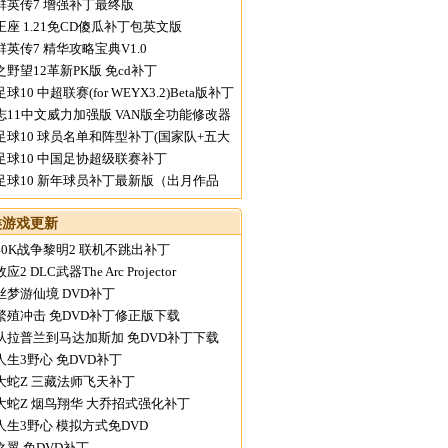
群英传7 增强补丁最终版
王座 1.21免CD傻瓜补丁包英文版
英传7 精华攻略宝典V1.0
野望12革新PK版 免cd补丁
球10 中超联赛(for WEYX3.2)Beta版补丁
志11中文威力加强版 VAN版全功能修改器
28版
足球10 球员名单和阵型补丁(国家队+五大
版)
足球10 中国足协超级联赛补丁
足球10 新年球员补丁最新版（出月作品
类游戏更新
40K战争黎明2 联机不跳出补丁
2 DLC武器The Arc Projector
丝梦游仙境 DVD补丁
繁殖冲击 免DVD补丁修正版下载
从拉普兰到马达加斯加 免DVD补丁下载
人生3野心 免DVD补丁
大蛇Z 三藏法师飞天补丁
大蛇Z 烟鸟翔华 大乔招式强化补丁
人生3野心 模拟方式免DVD
之翼 免DVD补丁