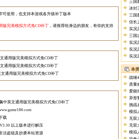
三国
冰封
可使用，也支持本游戏各升级补丁版本
三国群
信长之
用版完美模拟方式免CD补丁
，请推荐给身边的朋友，有你的支持
实况足
三国
V1.06.1
实况
联赛完全
实况
实况
英文通用版完美模拟方式免CD补丁
07）
英文通用版完美模拟方式免CD补丁
本
中英文通用版完美模拟方式免CD补丁
战锤
质量效应
爱丽
异形
飙中英文通用版完美模拟方式免CD补丁
挑战
game186.com
模拟
下载
无双
V3.30
以上版本进行解压
无双
模拟
非法盗链及抄袭本站资源
掠食