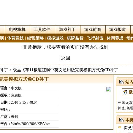
戏
电视掌机
工具软件
游戏补丁
游戏前瞻
游戏报道
演
|
体育竞技
|
经营策略
|
模拟游戏
|
棋牌益智
|
飞行射击
|
休闲养成
|
动
补丁
> 极品飞车11极速狂飙中英文通用版完美模拟方式免CD补丁
完美模拟方式免CD补丁
站
戏语言：
中文版
件授权：
免费版
理日期：
2010-5-15 7:48:04
三国无双
神
红色
压密码：
系厂商：
未知
本
戏平台：
Win9x/2000/2003/XP/Vista
实况