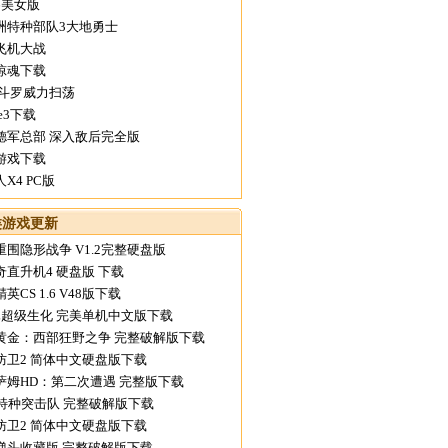
.6美女版
洲特种部队3大地勇士
飞机大战
惊魂下载
魂斗罗威力扫荡
ke3下载
德军总部 深入敌后完全版
游戏下载
X4 PC版
类游戏更新
重围隐形战争 V1.2完整硬盘版
奇直升机4 硬盘版 下载
英CS 1.6 V48版下载
OL超级生化 完美单机中文版下载
黄金：西部狂野之争 完整破解版下载
防卫2 简体中文硬盘版下载
萨姆HD：第二次遭遇 完整版下载
R特种突击队 完整破解版下载
防卫2 简体中文硬盘版下载
弹头收藏版 完整破解版下载