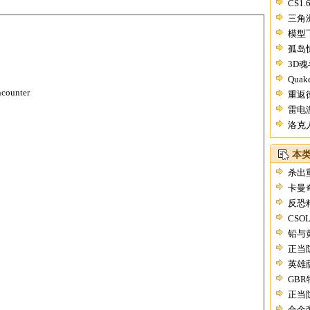
CS1
三角
模型
孤岛
3D
Qua
counter
重返
雷电
洛克人
本
杀出
卡曼
反恐精
CS
铅与
正当
英雄
GB
正当
合金