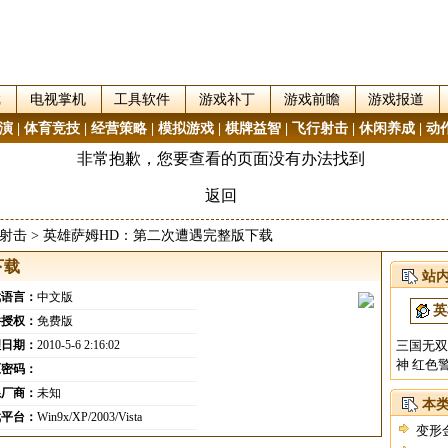
戏
电视掌机
工具软件
游戏补丁
游戏前瞻
游戏报道
演
|
体育竞技
|
经营策略
|
模拟游戏
|
棋牌益智
|
飞行射击
|
休闲养成
|
动
射击
> 英雄萨姆HD：第二次遭遇完整版下载
下载
站
戏语言：
中文版
件授权：
免费版
理日期：
2010-5-6 2:16:02
三国无双
神
红色
压密码：
系厂商：
未知
本
戏平台：
Win9x/XP/2003/Vista
变形