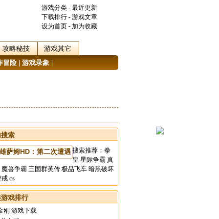
游戏分类
-
最近更新
下载排行
-
游戏文章
设为首页
-
加为收藏
攻略秘技
游戏其它
作冒险
|
游戏录象
|
内搜索
搜索推荐：
拳
皇
星际争霸
真
魔兽争霸
三国群英传
极品飞车
暗黑破坏
警戒
cs
类游戏排行
金刚 游戏下载