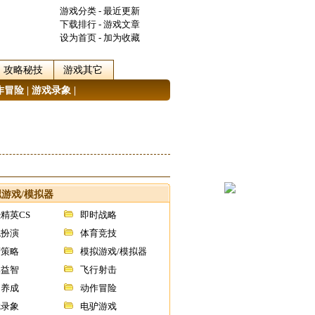
游戏分类
-
最近更新
下载排行
-
游戏文章
设为首页
-
加为收藏
攻略秘技
游戏其它
作冒险
|
游戏录象
|
游戏/模拟器
精英CS
即时战略
色扮演
体育竞技
营策略
模拟游戏/模拟器
牌益智
飞行射击
闲养成
动作冒险
戏录象
电驴游戏