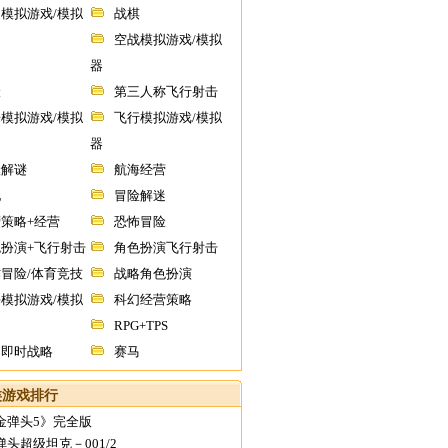
模拟游戏/模拟
战棋
空战模拟游戏/模拟
器
险
第三人称飞行射击
模拟游戏/模拟
飞行模拟游戏/模拟
器
险解谜
航海经营
他
冒险解迷
策略+经营
恐怖冒险
扮演+飞行射击
角色扮演飞行射击
冒险/体育竞技
战略角色扮演
模拟游戏/模拟
科幻经营策略
RPG+TPS
幻即时战略
赛马
类游戏排行
金弹头5》完全版
头超级坦克－001/2