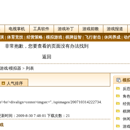
戏
电视掌机
工具软件
游戏补丁
游戏前瞻
游戏报道
演
|
体育竞技
|
经营策略
|
模拟游戏
|
棋牌益智
|
飞行射击
|
休闲养成
|
动
游戏/模拟器
> 列表
模拟
人气排序
反恐
角
ign=center>imgsrc="../upimages/200710314222734.
经
棋
新时间：2009-8-30 7:48:01 下载次数：21
休
戏
游