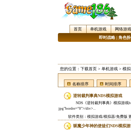
首页
单机游戏
网络游
即时战略
|
角色扮
您的位置：
下载首页
>
单机游戏
>
模拟
名称排序
时间排序
逆转裁判事典NDS模拟游戏
NDS《逆转裁判事典》模拟游戏br/>br/>dival
jpg"border="0">/div>...
软件类别：
模拟游戏/模拟器
/免费版 更
驱魔少年神的使徒们NDS模拟游